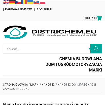
|
Darmowa dostawa
już od 100 zł
0,00
PLN
CHEMIA BUDOWLANA
DOM I OGRÓD
MOTORYZACJA
MARKI
STRONA GŁÓWNA
/
MARKI
/
NANOTEX
/ NANOTEX DO IMPREGNACJI
ZAMSZU I NUBUKU
NanoTex do impregnacji zamszu i nubuku