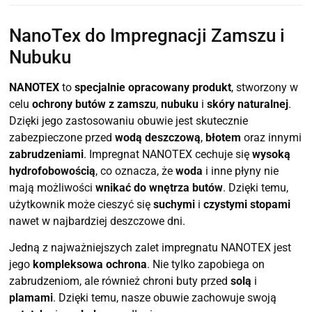
NanoTex do Impregnacji Zamszu i
Nubuku
NANOTEX
to
specjalnie opracowany produkt
, stworzony w
celu
ochrony butów z zamszu
,
nubuku
i
skóry naturalnej
.
Dzięki jego zastosowaniu obuwie jest skutecznie
zabezpieczone przed
wodą deszczową
,
błotem
oraz innymi
zabrudzeniami
. Impregnat NANOTEX cechuje się
wysoką
hydrofobowością
, co oznacza, że
woda
i inne płyny nie
mają możliwości
wnikać do wnętrza butów
. Dzięki temu,
użytkownik może cieszyć się
suchymi
i
czystymi stopami
nawet w najbardziej deszczowe dni.
Jedną z najważniejszych zalet impregnatu NANOTEX jest
jego
kompleksowa ochrona
. Nie tylko zapobiega on
zabrudzeniom, ale również chroni buty przed
solą
i
plamami
. Dzięki temu, nasze obuwie zachowuje swoją