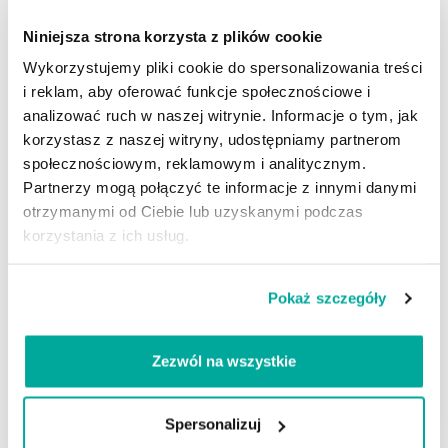
Niniejsza strona korzysta z plików cookie
Właściwości NanoTex
Wykorzystujemy pliki cookie do spersonalizowania treści
Impregnatu
i reklam, aby oferować funkcje społecznościowe i
analizować ruch w naszej witrynie. Informacje o tym, jak
Długotrwała ochrona
: Skutecznie chroni
korzystasz z naszej witryny, udostępniamy partnerom
przed
wodą
,
solą
i
plamami
.
społecznościowym, reklamowym i analitycznym.
Zachowanie wyglądu
: Nie zmienia
wyglądu obuwia
–
Partnerzy mogą połączyć te informacje z innymi danymi
nie natłuszcza go.
otrzymanymi od Ciebie lub uzyskanymi podczas
Przedłużona żywotność
: Pomaga
korzystania z ich usług.
wydłużyć
żywotność
impregnowanego obuwia.
Oddychalność
: Nie zamyka porów materiału –
materiał dalej „
oddycha
”.
Pokaż szczegóły
Łatwość użycia
: Produkt jest
łatwy
i
bezpieczny
w
użyciu.
Zezwól na wszystkie
Ekologiczny skład
: Preparat wodny,
bezpieczny dla
środowiska
.
Dlaczego impregnowanie butów
Spersonalizuj