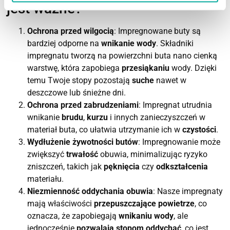
jest ważne?
Ochrona przed wilgocią
: Impregnowane buty są
bardziej odporne na
wnikanie wody
. Składniki
impregnatu tworzą na powierzchni buta nano cienką
warstwę, która zapobiega
przesiąkaniu
wody. Dzięki
temu Twoje stopy pozostają
suche
nawet w
deszczowe lub śnieżne dni.
Ochrona przed zabrudzeniami
: Impregnat utrudnia
wnikanie
brudu
,
kurzu
i innych zanieczyszczeń w
materiał buta, co ułatwia utrzymanie ich w
czystości
.
Wydłużenie żywotności butów
: Impregnowanie może
zwiększyć
trwałość
obuwia, minimalizując ryzyko
zniszczeń, takich jak
pęknięcia
czy
odkształcenia
materiału.
Niezmienność oddychania obuwia
: Nasze impregnaty
mają właściwości
przepuszczające powietrze
, co
oznacza, że zapobiegają
wnikaniu wody
, ale
jednocześnie
pozwalają stopom oddychać
, co jest