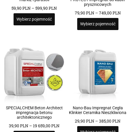
prysznicowych
59,90
PLN
–
599,90
PLN
79,90
PLN
–
749,00
PLN
Wybierz pojemność
Wybierz pojemność
SPECIALCHEM Beton Architect
Nano-Bau Impregnat Cegła
impregnacja betonu
Klinkier Ceramika Nieszkliwiona
architektonicznego
29,90
PLN
–
385,00
PLN
39,90
PLN
–
19 659,00
PLN
Wybierz pojemność