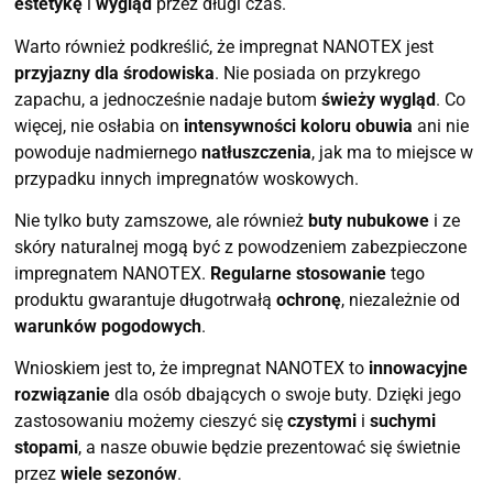
estetykę
i
wygląd
przez długi czas.
Warto również podkreślić, że impregnat NANOTEX jest
przyjazny dla środowiska
. Nie posiada on przykrego
zapachu, a jednocześnie nadaje butom
świeży wygląd
. Co
więcej, nie osłabia on
intensywności koloru obuwia
ani nie
powoduje nadmiernego
natłuszczenia
, jak ma to miejsce w
przypadku innych impregnatów woskowych.
Nie tylko buty zamszowe, ale również
buty nubukowe
i ze
skóry naturalnej mogą być z powodzeniem zabezpieczone
impregnatem NANOTEX.
Regularne stosowanie
tego
produktu gwarantuje długotrwałą
ochronę
, niezależnie od
warunków pogodowych
.
Wnioskiem jest to, że impregnat NANOTEX to
innowacyjne
rozwiązanie
dla osób dbających o swoje buty. Dzięki jego
zastosowaniu możemy cieszyć się
czystymi
i
suchymi
stopami
, a nasze obuwie będzie prezentować się świetnie
przez
wiele sezonów
.