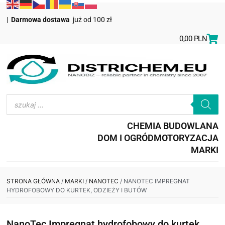
|
Darmowa dostawa
już od 100 zł
0,00
PLN
CHEMIA BUDOWLANA
DOM I OGRÓD
MOTORYZACJA
MARKI
STRONA GŁÓWNA
/
MARKI
/
NANOTEC
/ NANOTEC IMPREGNAT
HYDROFOBOWY DO KURTEK, ODZIEŻY I BUTÓW
NanoTec Impregnat hydrofobowy do kurtek,