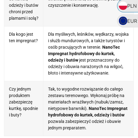
PLN
odzieży i butów
czyszczenie i konserwację.
chroni przed
plamami i solą?
EUR
Dla kogo jest
Dla myśliwych, leśników, wędkarzy, wojska
ten impregnat?
i służb mundurowych, a także turystów i
osób pracujących w terenie.
NanoTec
Impregnat hydrofobowy do kurtek,
odzieży i butów
jest przeznaczony do
odzieży i obuwia narażonych na wilgoć,
błoto i intensywne użytkowanie.
Czy jednym
Tak, to wygodne rozwiązanie do całego
produktem
zestawu terenowego. Wykonaj próbę na
zabezpieczę
materiałach wrażliwych (nubuk/zamsz,
kurtkę, spodnie
nietypowe barwniki).
NanoTec Impregnat
i buty?
hydrofobowy do kurtek, odzieży i butów
pozwala zabezpieczyć odzież i obuwie
jednym preparatem.