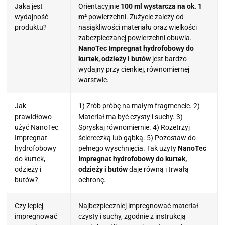
Jaka jest
Orientacyjnie
100 ml wystarcza na ok. 1
wydajność
m²
powierzchni. Zużycie zależy od
produktu?
nasiąkliwości materiału oraz wielkości
zabezpieczanej powierzchni obuwia.
NanoTec Impregnat hydrofobowy do
kurtek, odzieży i butów
jest bardzo
wydajny przy cienkiej, równomiernej
warstwie.
Jak
1) Zrób próbę na małym fragmencie. 2)
prawidłowo
Materiał ma być czysty i suchy. 3)
użyć NanoTec
Spryskaj równomiernie. 4) Rozetrzyj
Impregnat
ściereczką lub gąbką. 5) Pozostaw do
hydrofobowy
pełnego wyschnięcia. Tak użyty
NanoTec
do kurtek,
Impregnat hydrofobowy do kurtek,
odzieży i
odzieży i butów
daje równą i trwałą
butów?
ochronę.
Czy lepiej
Najbezpieczniej impregnować materiał
impregnować
czysty i suchy, zgodnie z instrukcją