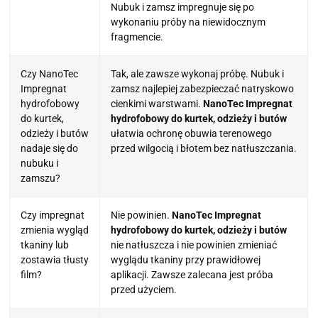
Nubuk i zamsz impregnuje się po
wykonaniu próby na niewidocznym
fragmencie.
Czy NanoTec
Tak, ale zawsze wykonaj próbę. Nubuk i
Impregnat
zamsz najlepiej zabezpieczać natryskowo
hydrofobowy
cienkimi warstwami.
NanoTec Impregnat
do kurtek,
hydrofobowy do kurtek, odzieży i butów
odzieży i butów
ułatwia ochronę obuwia terenowego
nadaje się do
przed wilgocią i błotem bez natłuszczania.
nubuku i
zamszu?
Czy impregnat
Nie powinien.
NanoTec Impregnat
zmienia wygląd
hydrofobowy do kurtek, odzieży i butów
tkaniny lub
nie natłuszcza i nie powinien zmieniać
zostawia tłusty
wyglądu tkaniny przy prawidłowej
film?
aplikacji. Zawsze zalecana jest próba
przed użyciem.