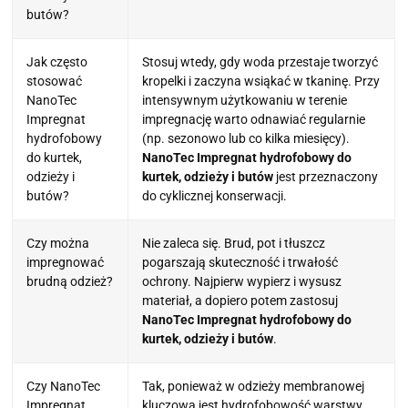
butów?
Jak często
Stosuj wtedy, gdy woda przestaje tworzyć
stosować
kropelki i zaczyna wsiąkać w tkaninę. Przy
NanoTec
intensywnym użytkowaniu w terenie
Impregnat
impregnację warto odnawiać regularnie
hydrofobowy
(np. sezonowo lub co kilka miesięcy).
do kurtek,
NanoTec Impregnat hydrofobowy do
odzieży i
kurtek, odzieży i butów
jest przeznaczony
butów?
do cyklicznej konserwacji.
Czy można
Nie zaleca się. Brud, pot i tłuszcz
impregnować
pogarszają skuteczność i trwałość
brudną odzież?
ochrony. Najpierw wypierz i wysusz
materiał, a dopiero potem zastosuj
NanoTec Impregnat hydrofobowy do
kurtek, odzieży i butów
.
Czy NanoTec
Tak, ponieważ w odzieży membranowej
Impregnat
kluczowa jest hydrofobowość warstwy