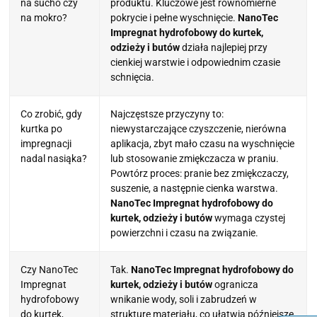
na sucho czy
produktu. Kluczowe jest równomierne
na mokro?
pokrycie i pełne wyschnięcie.
NanoTec
Impregnat hydrofobowy do kurtek,
odzieży i butów
działa najlepiej przy
cienkiej warstwie i odpowiednim czasie
schnięcia.
Co zrobić, gdy
Najczęstsze przyczyny to:
kurtka po
niewystarczające czyszczenie, nierówna
impregnacji
aplikacja, zbyt mało czasu na wyschnięcie
nadal nasiąka?
lub stosowanie zmiękczacza w praniu.
Powtórz proces: pranie bez zmiękczaczy,
suszenie, a następnie cienka warstwa.
NanoTec Impregnat hydrofobowy do
kurtek, odzieży i butów
wymaga czystej
powierzchni i czasu na związanie.
Czy NanoTec
Tak.
NanoTec Impregnat hydrofobowy do
Impregnat
kurtek, odzieży i butów
ogranicza
hydrofobowy
wnikanie wody, soli i zabrudzeń w
do kurtek,
strukturę materiału, co ułatwia późniejsze