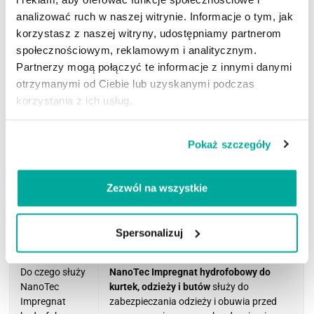
czemu odzież i buty łatwiej doprowadzić do porządku.
analizować ruch w naszej witrynie. Informacje o tym, jak
Dłuższa żywotność:
regularne zabezpieczanie
korzystasz z naszej witryny, udostępniamy partnerom
ogranicza degradację materiału i pozwala dłużej
społecznościowym, reklamowym i analitycznym.
utrzymać wyposażenie w dobrym stanie.
Partnerzy mogą połączyć te informacje z innymi danymi
Jeżeli zależy Ci na praktycznym rozwiązaniu do kompletów
otrzymanymi od Ciebie lub uzyskanymi podczas
terenowych,
NanoTec Impregnat hydrofobowy do kurtek,
korzystania z ich usług.
odzieży i butów
to wygodny wybór do cyklicznej pielęgnacji
odzieży i obuwia używanego w wymagających warunkach.
Pokaż szczegóły
NanoTec Impregnat hydrofobowy do kurtek, odzieży i
butów
warto traktować jako stały element konserwacji –
tak samo jak pranie i właściwe suszenie odzieży
Zezwól na wszystkie
technicznej.
Spersonalizuj
Pytanie (FAQ)
Odpowiedź
Do czego służy
NanoTec Impregnat hydrofobowy do
NanoTec
kurtek, odzieży i butów
służy do
Impregnat
zabezpieczania odzieży i obuwia przed