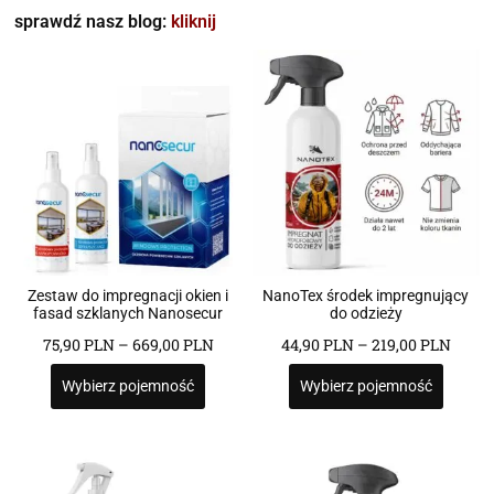
sprawdź nasz blog:
kliknij
Zestaw do impregnacji okien i
NanoTex środek impregnujący
fasad szklanych Nanosecur
do odzieży
75,90
PLN
–
669,00
PLN
44,90
PLN
–
219,00
PLN
Wybierz pojemność
Wybierz pojemność