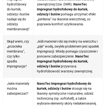
hydrofobowy
zewnętrznej (tzw. DWR).
NanoTec
do kurtek,
Impregnat hydrofobowy do kurtek,
odzieży i butów
odzieży i butów
pomaga utrzymać efekt
nadaje się do
„perlienia” na tkaninie wierzchniej, co
odzieży
poprawia komfort użytkowania.
membranowej?
Skąd wiem, czy
Jeśli materiał robi się mokry na wierzchu i
„przecieka
„pije” wodę, zwykle problemem jest spadek
membrana”,
impregnacji. Wtedy pomaga czyszczenie i
czy tylko
ponowne zabezpieczenie.
NanoTec
spadła
Impregnat hydrofobowy do kurtek,
impregnacja?
odzieży i butów
przywraca
hydrofobowość warstwy zewnętrznej.
Jakie materiały
NanoTec Impregnat hydrofobowy do
można
kurtek, odzieży i butów
stosuje się na
zabezpieczać?
tkaniny syntetyczne i naturalne, odzież
techniczną (np. softshell), a także
wybrane elementy skóry nielakierowanej.