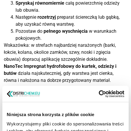
Spryskaj równomiernie
całą powierzchnię odzieży
lub obuwia.
Następnie
rozetrzyj
preparat ściereczką lub gąbką,
aby uzyskać równą warstwę.
Pozostaw do
pełnego wyschnięcia
w warunkach
pokojowych.
Wskazówka: w strefach najbardziej narażonych (barki,
łokcie, kolana, okolice zamków, szwy, noski i zgięcia
obuwia) dopracuj aplikację szczególnie dokładnie.
NanoTec Impregnat hydrofobowy do kurtek, odzieży i
butów
działa najskuteczniej, gdy warstwa jest cienka,
równa i nałożona na dobrze przygotowany materiał.
Dlaczego warto impregnować odzież i obuwie terenowe?
Ochrona przed wilgocią:
impregnacja ogranicza
wnikanie wody w tkaninę, co poprawia komfort
Niniejsza strona korzysta z plików cookie
podczas deszczu, śniegu i pracy w mokrym terenie.
Mniej plam i łatwiejsze czyszczenie:
warstwa
Wykorzystujemy pliki cookie do spersonalizowania treści
ochronna utrudnia wiązanie brudu z włóknami, dzięki
i reklam, aby oferować funkcje społecznościowe i