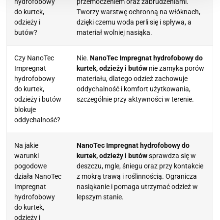
hydrofobowy
przemoczeniem oraz zabrudzeniami.
do kurtek,
Tworzy warstwę ochronną na włóknach,
odzieży i
dzięki czemu woda perli się i spływa, a
butów?
materiał wolniej nasiąka.
Czy NanoTec
Nie.
NanoTec Impregnat hydrofobowy do
Impregnat
kurtek, odzieży i butów
nie zamyka porów
hydrofobowy
materiału, dlatego odzież zachowuje
do kurtek,
oddychalność i komfort użytkowania,
odzieży i butów
szczególnie przy aktywności w terenie.
blokuje
oddychalność?
Na jakie
NanoTec Impregnat hydrofobowy do
warunki
kurtek, odzieży i butów
sprawdza się w
pogodowe
deszczu, mgle, śniegu oraz przy kontakcie
działa NanoTec
z mokrą trawą i roślinnością. Ogranicza
Impregnat
nasiąkanie i pomaga utrzymać odzież w
hydrofobowy
lepszym stanie.
do kurtek,
odzieży i