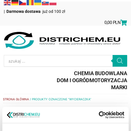
|
Darmowa dostawa
już od 100 zł
0,00
PLN
CHEMIA BUDOWLANA
DOM I OGRÓD
MOTORYZACJA
MARKI
STRONA GŁÓWNA
/ PRODUKTY OZNACZONE “WYCIERACZKA”
wycieraczka
WYŚWIETLANIE JEDNEGO WYNIKU