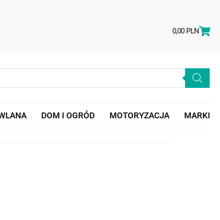
0,00
PLN
OWLANA
DOM I OGRÓD
MOTORYZACJA
MARKI