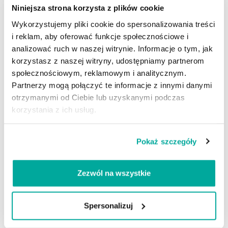
Niniejsza strona korzysta z plików cookie
Wykorzystujemy pliki cookie do spersonalizowania treści
i reklam, aby oferować funkcje społecznościowe i
analizować ruch w naszej witrynie. Informacje o tym, jak
korzystasz z naszej witryny, udostępniamy partnerom
społecznościowym, reklamowym i analitycznym.
Partnerzy mogą połączyć te informacje z innymi danymi
otrzymanymi od Ciebie lub uzyskanymi podczas
korzystania z ich usług.
NANOAUTO BLOODY RIM
CLEANER preparat do mycia
felg „krwawa felga”
Pokaż szczegóły
27,90
PLN
–
269,90
PLN
Zezwól na wszystkie
Wybierz pojemność
Spersonalizuj