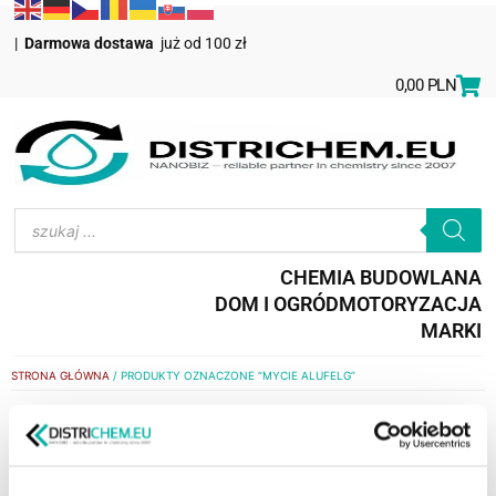
|
Darmowa dostawa
już od 100 zł
0,00
PLN
CHEMIA BUDOWLANA
DOM I OGRÓD
MOTORYZACJA
MARKI
STRONA GŁÓWNA
/ PRODUKTY OZNACZONE “MYCIE ALUFELG”
mycie alufelg
WYŚWIETLANIE JEDNEGO WYNIKU