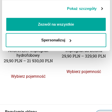
Pokaż szczegóły
Zezwól na wszystkie
Spersonalizuj
Nano-Bau BETON
NANO-BAU Beton GFRC
ARCHITEKT Impregnat
impregnat do betonu
hydrofobowy
29,90
PLN
–
329,90
PLN
29,90
PLN
–
21 930,00
PLN
Wybierz pojemność
Wybierz pojemność
Regulamin sklepu