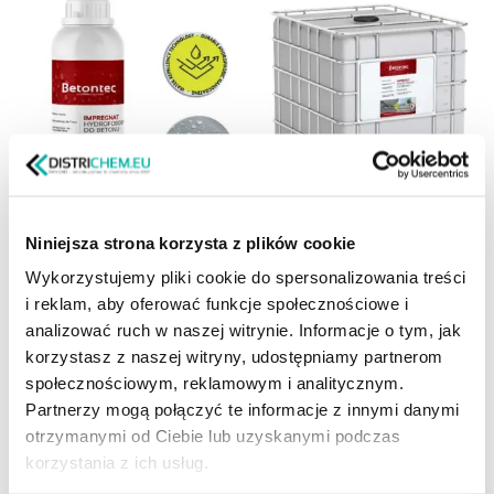
Niniejsza strona korzysta z plików cookie
BETONTEC W50 Impregnat
BETONTEC W50 Impregnat
hydrofobowy do betonu
hydrofobowy do betonu 2
Wykorzystujemy pliki cookie do spersonalizowania treści
26,90
PLN
–
8 900,00
PLN
26,90
PLN
–
8 900,00
PLN
i reklam, aby oferować funkcje społecznościowe i
analizować ruch w naszej witrynie. Informacje o tym, jak
korzystasz z naszej witryny, udostępniamy partnerom
Wybierz pojemność
Wybierz pojemność
społecznościowym, reklamowym i analitycznym.
Partnerzy mogą połączyć te informacje z innymi danymi
otrzymanymi od Ciebie lub uzyskanymi podczas
korzystania z ich usług.