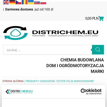
|
Darmowa dostawa
już od 100 zł
0,00
PLN
CHEMIA BUDOWLANA
DOM I OGRÓD
MOTORYZACJA
MARKI
STRONA GŁÓWNA
/ PRODUKTY OZNACZONE “CZYSTE FELGI SAMOCHODOWE”
czyste Felgi samochodowe
WYŚWIETLANIE JEDNEGO WYNIKU