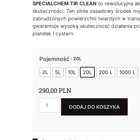
SPECIALCHEM TIR CLEAN
to rewolucyjna a
skuteczności. Ten silnie zasadowy środek myj
zabrudzonych powierzchni twardych w trans
gwarantuje wysoką skuteczność działania pr
plandek i cystern.
Pojemność
: 20L
2L
5L
10L
20L
200 L
1000 L
290,00
PLN
DODAJ DO KOSZYKA