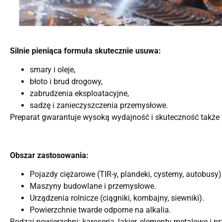
Silnie pieniąca formuła skutecznie usuwa:
smary i oleje,
błoto i brud drogowy,
zabrudzenia eksploatacyjne,
sadzę i zanieczyszczenia przemysłowe.
Preparat gwarantuje wysoką wydajność i skuteczność także
Obszar zastosowania:
Pojazdy ciężarowe (TIR-y, plandeki, cysterny, autobusy)
Maszyny budowlane i przemysłowe.
Urządzenia rolnicze (ciągniki, kombajny, siewniki).
Powierzchnie twarde odporne na alkalia.
Rodzaj powierzchni: karoseria, lakier, elementy metalowe i 