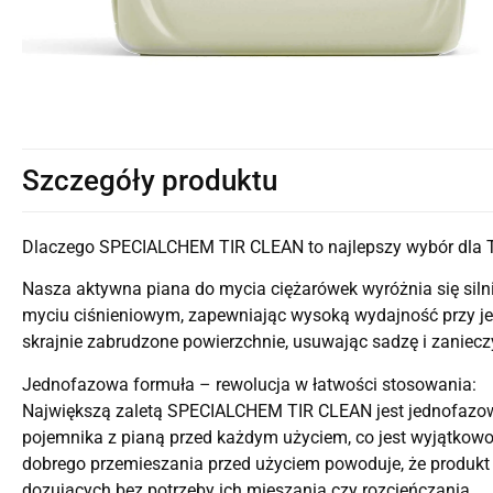
Szczegóły produktu
Dlaczego SPECIALCHEM TIR CLEAN to najlepszy wybór dla 
Nasza aktywna piana do mycia ciężarówek wyróżnia się silnie
myciu ciśnieniowym, zapewniając wysoką wydajność przy je
skrajnie zabrudzone powierzchnie, usuwając sadzę i zanie
Jednofazowa formuła – rewolucja w łatwości stosowania:
Największą zaletą SPECIALCHEM TIR CLEAN jest jednofazowa
pojemnika z pianą przed każdym użyciem, co jest wyjątkowo 
dobrego przemieszania przed użyciem powoduje, że produkt
dozujących bez potrzeby ich mieszania czy rozcieńczania.