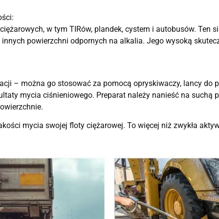
ści:
ciężarowych, w tym TIRów, plandek, cystern i autobusów. Ten 
innych powierzchni odpornych na alkalia. Jego wysoką skuteczn
cji – można go stosować za pomocą opryskiwaczy, lancy do pi
zultaty mycia ciśnieniowego. Preparat należy nanieść na suchą 
powierzchnie.
ści mycia swojej floty ciężarowej. To więcej niż zwykła aktyw