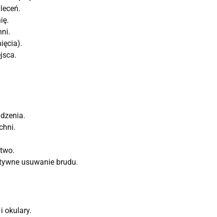
leceń.
ię.
ni.
ięcia).
jsca.
dzenia.
chni.
ctwo.
ktywne usuwanie brudu.
i okulary.