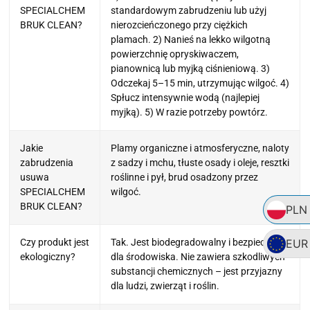
SPECIALCHEM
standardowym zabrudzeniu lub użyj
BRUK CLEAN?
nierozcieńczonego przy ciężkich
plamach. 2) Nanieś na lekko wilgotną
powierzchnię opryskiwaczem,
pianownicą lub myjką ciśnieniową. 3)
Odczekaj 5–15 min, utrzymując wilgoć. 4)
Spłucz intensywnie wodą (najlepiej
myjką). 5) W razie potrzeby powtórz.
Jakie
Plamy organiczne i atmosferyczne, naloty
zabrudzenia
z sadzy i mchu, tłuste osady i oleje, resztki
usuwa
roślinne i pył, brud osadzony przez
SPECIALCHEM
wilgoć.
BRUK CLEAN?
PLN
Czy produkt jest
Tak. Jest biodegradowalny i bezpieczny
EUR
ekologiczny?
dla środowiska. Nie zawiera szkodliwych
substancji chemicznych – jest przyjazny
dla ludzi, zwierząt i roślin.