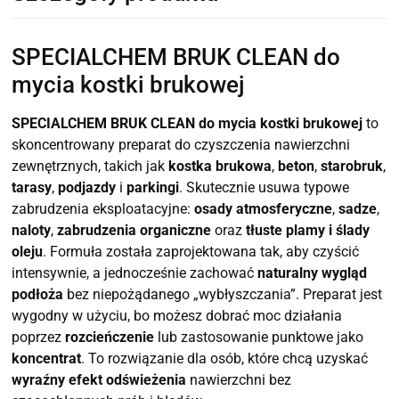
SPECIALCHEM BRUK CLEAN do
mycia kostki brukowej
SPECIALCHEM BRUK CLEAN do mycia kostki brukowej
to
skoncentrowany preparat do czyszczenia nawierzchni
zewnętrznych, takich jak
kostka brukowa
,
beton
,
starobruk
,
tarasy
,
podjazdy
i
parkingi
. Skutecznie usuwa typowe
zabrudzenia eksploatacyjne:
osady atmosferyczne
,
sadze
,
naloty
,
zabrudzenia organiczne
oraz
tłuste plamy i ślady
oleju
. Formuła została zaprojektowana tak, aby czyścić
intensywnie, a jednocześnie zachować
naturalny wygląd
podłoża
bez niepożądanego „wybłyszczania”. Preparat jest
wygodny w użyciu, bo możesz dobrać moc działania
poprzez
rozcieńczenie
lub zastosowanie punktowe jako
koncentrat
. To rozwiązanie dla osób, które chcą uzyskać
wyraźny efekt odświeżenia
nawierzchni bez