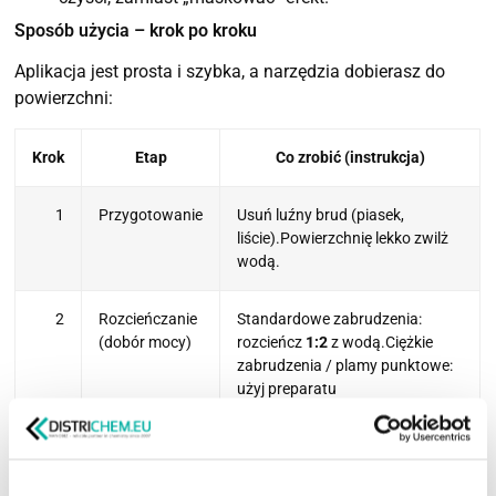
Sposób użycia – krok po kroku
Aplikacja jest prosta i szybka, a narzędzia dobierasz do
powierzchni:
Krok
Etap
Co zrobić (instrukcja)
1
Przygotowanie
Usuń luźny brud (piasek,
liście).Powierzchnię lekko zwilż
wodą.
2
Rozcieńczanie
Standardowe zabrudzenia:
(dobór mocy)
rozcieńcz
1:2
z wodą.Ciężkie
zabrudzenia / plamy punktowe:
użyj preparatu
nierozcieńczonego
.
3
Nanoszenie
Nakładaj opryskiwaczem
ogrodowym, pianownicą lub