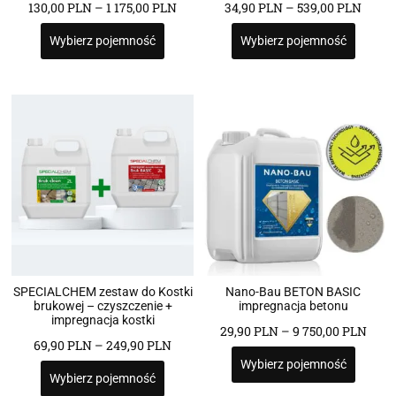
130,00
PLN
–
1 175,00
PLN
34,90
PLN
–
539,00
PLN
Wybierz pojemność
Wybierz pojemność
SPECIALCHEM zestaw do Kostki
Nano-Bau BETON BASIC
brukowej – czyszczenie +
impregnacja betonu
impregnacja kostki
29,90
PLN
–
9 750,00
PLN
69,90
PLN
–
249,90
PLN
Wybierz pojemność
Wybierz pojemność