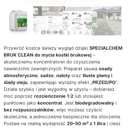
Przywróć kostce świeży wygląd dzięki
SPECIALCHEM
BRUK CLEAN do mycia kostki brukowej
–
skutecznemu koncentratowi do czyszczenia
nawierzchni zewnętrznych. Preparat usuwa
osady
atmosferyczne
,
sadze
,
naloty
oraz
tłuste plamy i
ślady oleju
, zapewniając wyraźny efekt „
PRZED/PO
”.
Działa szybko i jest wygodny w użyciu – dobierasz
moc poprzez
rozcieńczenie 1:2
lub stosujesz
punktowo jako
koncentrat
. Jest
biodegradowalny
i
bez rozpuszczalników
, więc możesz czyścić
skutecznie, a jednocześnie bezpiecznie dla otoczenia.
Postaw na realną wydajność
20–50 m² z 1 litra
i ciesz