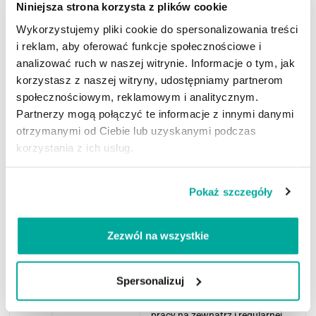
Niniejsza strona korzysta z plików cookie
myjką ciśnieniową (zależnie od
sprzętu i
Wykorzystujemy pliki cookie do spersonalizowania treści
powierzchni).Rozprowadź
i reklam, aby oferować funkcje społecznościowe i
równomiernie na zabrudzenia.
analizować ruch w naszej witrynie. Informacje o tym, jak
korzystasz z naszej witryny, udostępniamy partnerom
4
Czas działania
Pozostaw na
5–15
społecznościowym, reklamowym i analitycznym.
minut
.Utrzymuj powierzchnię
Partnerzy mogą połączyć te informacje z innymi danymi
wilgotną – jeśli zaczyna
otrzymanymi od Ciebie lub uzyskanymi podczas
przesychać, lekko spryskaj
korzystania z ich usług.
wodą.
5
Spłukiwanie
Spłucz intensywnie wodą,
Pokaż szczegóły
najlepiej myjką ciśnieniową.Przy
uporczywych plamach użyj
twardej szczotki punktowo.
Zezwól na wszystkie
6
Powtórzenie
Przy mocnych zabrudzeniach
Spersonalizuj
(jeśli trzeba)
cykl można powtórzyć –
preparat jest projektowany do
pracy na zewnątrz i regularnej