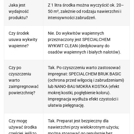
Jaka jest
Z 1 litra środka można wyczyścić ok. 20–
wydajność
50 m², zależnie od rodzaju nawierzchni i
produktu?
intensywności zabrudzeń.
Czy środek
Nie. Do wykwitów wapiennych
usuwa wykwity
przeznaczony jest SPECIALCHEM
wapienne?
WYKWIT CLEAN (dedykowany do
osadów wapiennych i białych nalotów).
Czy po
Tak. Po czyszczeniu warto zastosować
czyszczeniu
impregnat: SPECIALCHEM BRUK BASIC
warto
(ochrona przed wilgocią i zabrudzeniami)
zaimpregnować
lub NANO-BAU MOKRA KOSTKA (efekt
powierzchnię?
mokrej kostki, pogłębienie koloru).
Impregnacja wydłuża efekt czystości i
ułatwia pielęgnację.
Czy mogę
Tak. Preparat jest bezpieczny dla
używać środka
nawierzchni przy wielokrotnym użyciu;
częściej, jeśli to
można stosować go regularnie bez