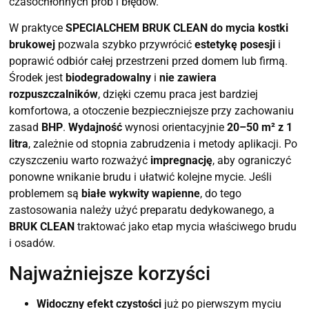
czasochłonnych prób i błędów.
W praktyce
SPECIALCHEM BRUK CLEAN do mycia kostki
brukowej
pozwala szybko przywrócić
estetykę posesji
i
poprawić odbiór całej przestrzeni przed domem lub firmą.
Środek jest
biodegradowalny
i
nie zawiera
rozpuszczalników
, dzięki czemu praca jest bardziej
komfortowa, a otoczenie bezpieczniejsze przy zachowaniu
zasad
BHP
.
Wydajność
wynosi orientacyjnie
20–50 m² z 1
litra
, zależnie od stopnia zabrudzenia i metody aplikacji. Po
czyszczeniu warto rozważyć
impregnację
, aby ograniczyć
ponowne wnikanie brudu i ułatwić kolejne mycie. Jeśli
problemem są
białe wykwity wapienne
, do tego
zastosowania należy użyć preparatu dedykowanego, a
BRUK CLEAN
traktować jako etap mycia właściwego brudu
i osadów.
Najważniejsze korzyści
Widoczny efekt czystości
już po pierwszym myciu