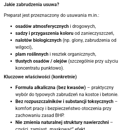
Jakie zabrudzenia usuwa?
Preparat jest przeznaczony do usuwania m.in.:
osadów atmosferycznych
i drogowych,
sadzy i przygaszenia koloru
od zanieczyszczeń,
nalotów biologicznych
(np. glony, zabrudzenia od
wilgoci),
plam roślinnych
i resztek organicznych,
tłustych osadów / olejów
(szczególnie przy użyciu
koncentratu punktowo).
Kluczowe właściwości (konkretnie)
Formuła alkaliczna (bez kwasów)
– praktyczny
wybór do typowych zabrudzeń na kostce i betonie.
Bez rozpuszczalników i substancji toksycznych
–
komfort pracy i bezpieczeństwo otoczenia przy
zachowaniu zasad BHP.
Nie zmienia naturalnej struktury nawierzchni
–
czyści, zamiast „maskować” efekt.