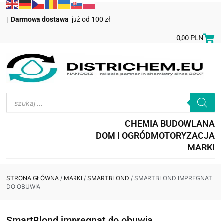
|
Darmowa dostawa
już od 100 zł
0,00
PLN
CHEMIA BUDOWLANA
DOM I OGRÓD
MOTORYZACJA
MARKI
STRONA GŁÓWNA
/
MARKI
/
SMARTBLOND
/ SMARTBLOND IMPREGNAT
DO OBUWIA
SmartBlond impregnat do obuwia