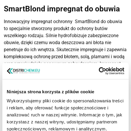
SmartBlond impregnat do obuwia
Innowacyjny impregnat ochronny SmartBlond do obuwia
to specjalnie stworzony produkt do ochrony butów
wszelkiego rodzaju. Silnie hydrofobizuje zabezpieczone
obuwie, dzięki czemu woda deszczowa ani błota nie
penetruje do ich wnętrza. Skutecznie impregnuje i zapewnia
kompleksową ochronę przed błotem, solą, plamami i wodą
oraz przeciwdziała ponownym zabrudzeniom. Impregnat
jest przyjazny dla środowiska, nie śmierdzi i nadaje butom
„świeży” wygląd. Nie osłabia ponadto intensywności koloru
obuwia ani ich nie natłuszcza, jak to jest w przypadku
Niniejsza strona korzysta z plików cookie
impregnatów woskowych.
Wykorzystujemy pliki cookie do spersonalizowania treści
Znakomicie sprawdza się również jako impregnat butów
i reklam, aby oferować funkcje społecznościowe i
nubukowych i zamszowych. Jego systematyczne
analizować ruch w naszej witrynie. Informacje o tym, jak
stosowanie zapewni trwałą ochronę naszych butów, które –
korzystasz z naszej witryny, udostępniamy partnerom
bez względu na warunki pogodowe – pozostaną czyste i
społecznościowym, reklamowym i analitycznym.