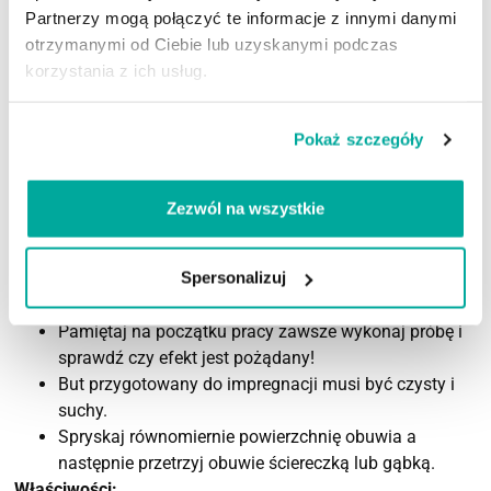
suche.
Partnerzy mogą połączyć te informacje z innymi danymi
Zastosowanie produktu:
otrzymanymi od Ciebie lub uzyskanymi podczas
korzystania z ich usług.
tkanina sztuczna i naturalna, zamsz, nubuk, skóra
(nielakierowana)
Pokaż szczegóły
Wydajność:
100ml wystarcza na zabezpieczenie 5 par butów (zużycie
Zezwól na wszystkie
zależy od nasiąkliwości materiału impregnowanego oraz
wielkości powierzchni obuwia)
Spersonalizuj
Sposób użycia:
Pamiętaj na początku pracy zawsze wykonaj próbę i
sprawdź czy efekt jest pożądany!
But przygotowany do impregnacji musi być czysty i
suchy.
Spryskaj równomiernie powierzchnię obuwia a
następnie przetrzyj obuwie ściereczką lub gąbką.
Właściwości: