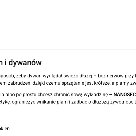
n i dywanów
sposób, żeby dywan wyglądał świeżo dłużej – bez nerwów przy
 zabrudzeń, dzięki czemu sprzątanie jest krótsze, a plamy zwy
ścia albo po prostu chcesz chronić nową wykładzinę –
NANOSECU
etykę, ograniczyć wnikanie plam i zadbać o dłuższą żywotność 
ókien