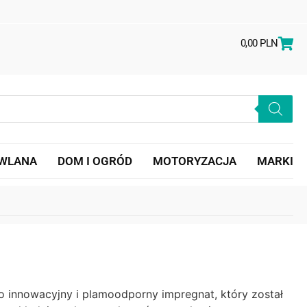
0,00
PLN
OWLANA
DOM I OGRÓD
MOTORYZACJA
MARKI
o innowacyjny i plamoodporny impregnat, który został