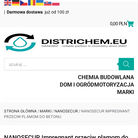
|
Darmowa dostawa
już od 100 zł
0,00
PLN
CHEMIA BUDOWLANA
DOM I OGRÓD
MOTORYZACJA
MARKI
STRONA GŁÓWNA
/
MARKI
/
NANOSECUR
/ NANOSECUR IMPREGNANT
PRZECIW PLAMOM DO BETONU
NANOSECUR Impregnant przeciw plamom do