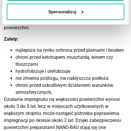
plamami, brudem i tłuszczem spożywczym. Jego
Spersonalizuj
innowacyjna formuła zapewnia skuteczną ochronę przez
wiele lat, jednocześnie zachowując naturalny wygląd
powierzchni.
Zalety:
najlepsza na rynku ochrona przed plamami i brudem
chroni przed ketchupem, musztardą, winem czy
tłuszczami
hydrofobizuje i olefobizuje
nie zmienia poślizgu, nie nabłyszcza podłoża
chroni przed szkodliwym działaniem warunków
atmosferycznych,
Działanie impregnatu na większości powierzchni wynosi
około 3 do 5 lat, lecz w miejscach użytkowanych w
większym stopniu, może nastąpić potrzeba poprawienia
impregnacji po okresie około 2 lat. Dzięki zabezpieczeniu
powierzchni preparatami NANO-BAU stają się one