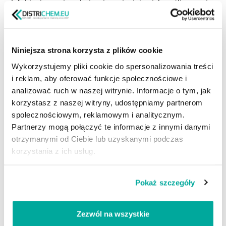
olefobizuje powierzchnie, nie zmieniając ich poślizgu ani
nie nadając im połysku. Zapewnia również ochronę przed
szkodliwym działaniem warunków atmosferycznych.
Niniejsza strona korzysta z plików cookie
Działanie impregnatu na większości powierzchni wynosi
Wykorzystujemy pliki cookie do spersonalizowania treści
około 3 do 5 lat. Jednak w miejscach o większym
i reklam, aby oferować funkcje społecznościowe i
użytkowaniu może być konieczne ponowne zabezpieczenie
analizować ruch w naszej witrynie. Informacje o tym, jak
po około 2 latach. Dzięki zastosowaniu preparatów
korzystasz z naszej witryny, udostępniamy partnerom
NANOSECUR, powierzchnie betonowe stają się niezwykle
społecznościowym, reklamowym i analitycznym.
łatwe do czyszczenia. Większość zabrudzeń zostaje
Partnerzy mogą połączyć te informacje z innymi danymi
usunięta przez opady deszczu, a okresowe czyszczenie
otrzymanymi od Ciebie lub uzyskanymi podczas
zaleca się przeprowadzać przy użyciu wody pod
korzystania z ich usług.
ciśnieniem.
Pokaż szczegóły
NANOSECUR IMPREGNAT PRZECIW PLAMOM DO
BETONU
to doskonałe rozwiązanie dla wszystkich, którzy
Zezwól na wszystkie
chcą zabezpieczyć swoje powierzchnie betonowe przed