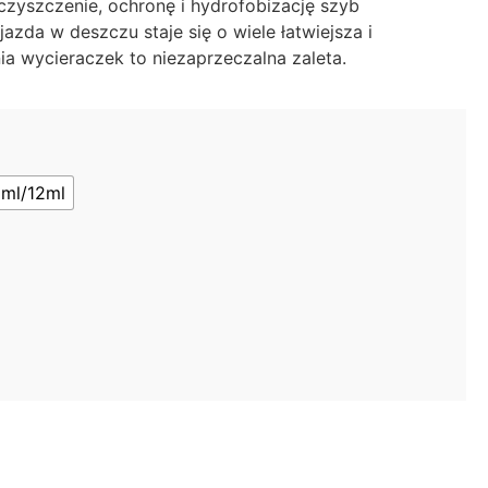
zyszczenie, ochronę i hydrofobizację szyb
zda w deszczu staje się o wiele łatwiejsza i
ia wycieraczek to niezaprzeczalna zaleta.
2ml/12ml