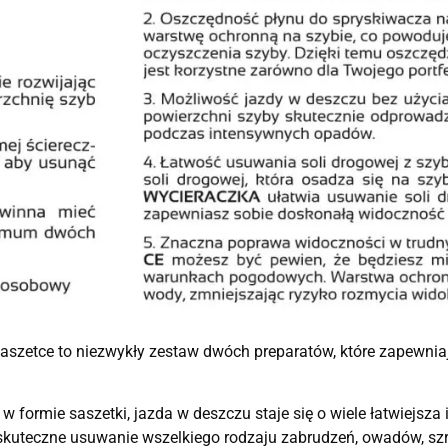
e to niezwykły zestaw dwóch preparatów, które zapewniają 
mie saszetki, jazda w deszczu staje się o wiele łatwiejsza i
ą skuteczne usuwanie wszelkiego rodzaju zabrudzeń, owadów, szr