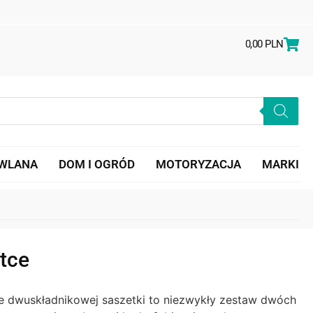
0,00
PLN
OWLANA
DOM I OGRÓD
MOTORYZACJA
MARKI
tce
e dwuskładnikowej saszetki to niezwykły zestaw dwóch