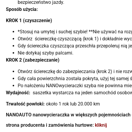
bezpieczeństwo jazdy.
Sposób użycia:
KROK 1 (czyszczenie)
*Stosuj na umytej i suchej szybie! **Nie używać na roz
Otwórz ściereczkę czyszczącą (krok 1) i dokładnie wy
Gdy ściereczka czyszcząca przeschła przepoleruj nią j
Nie dotykaj szyby palcami.
KROK 2 (zabezpieczanie)
Otwórz ściereczkę do zabezpieczania (krok 2) i nie roz
Gdy cała powierzchnia została pokryta, użyj tej samej
Po nałożeniu NANOwycieraczki szyba nie powinna mie
Wydajność:
saszetka wystarcza na jeden samochód osobo
Trwałość powłoki:
około 1 rok lub 20.000 km
NANOAUTO nanowycieraczka w większych pojemnościach
strona producenta i zamówienia hurtowe:
kliknij