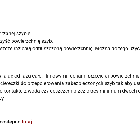
grzanej szybie.
czyść powierzchnię szyb.
eszcze raz całą odtłuszczoną powierzchnię. Można do tego użyć
wijając od razu całej, liniowymi ruchami przecieraj powierzchni
 ściereczki do przepolerowania zabezpieczonych szyb tak aby u
ć kontaktu z wodą czy deszczem przez okres minimum dwóch g
wy
 dostępne
tutaj