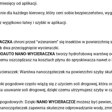
miesięcy od aplikacji.
ie dla każdego kierowcy, który ceni sobie bezpieczeństwo, wyg
 wyjątkowo łatwy i szybki w aplikacji.
ACZKA
chroni przed “wżeraniem” się insektów w powierzchnię s
b dwa przeciągnięcie wycieraczki.
OAUTO NANO-WYCIERACZKA
tworzy hydrofobową warstwę och
temu oszczędzasz na kosztach płynu do spryskiwacza nawet o 80
ycieraczek: Warstwa nanocząsteczek na powierzchni szyby sku
ki pogodowe często wiążą się z użyciem soli drogowej, która
a usuwanie soli drogowej, dzięki czemu utrzymujesz szyby w c
pogodowych: Dzięki
NANO WYCIERACZCE
możesz być pewien, 
anocząsteczek zapewnia skuteczne odprowadzanie wody, zmnie