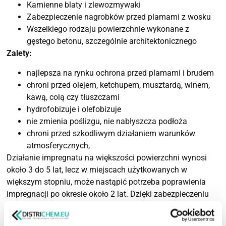
Kamienne blaty i zlewozmywaki
Zabezpieczenie nagrobków przed plamami z wosku
Wszelkiego rodzaju powierzchnie wykonane z
gęstego betonu, szczególnie architektonicznego
Zalety:
najlepsza na rynku ochrona przed plamami i brudem
chroni przed olejem, ketchupem, musztardą, winem,
kawą, colą czy tłuszczami
hydrofobizuje i olefobizuje
nie zmienia poślizgu, nie nabłyszcza podłoża
chroni przed szkodliwym działaniem warunków
atmosferycznych,
Działanie impregnatu na większości powierzchni wynosi
około 3 do 5 lat, lecz w miejscach użytkowanych w
większym stopniu, może nastąpić potrzeba poprawienia
impregnacji po okresie około 2 lat. Dzięki zabezpieczeniu
powierzchni preparatami NANO-BAU stają się one
wyjątkowo łatwe w czyszczeniu. Większość zabrudzeń