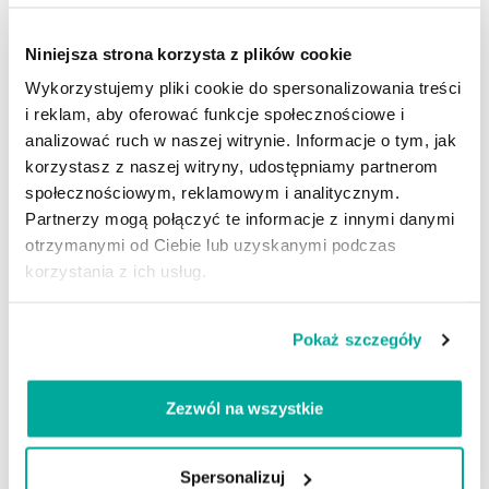
wymywana jest przez opady deszczu, a okresowe
czyszczenie zalecane jest przy pomocy wody pod
Niniejsza strona korzysta z plików cookie
ciśnieniem.
Wykorzystujemy pliki cookie do spersonalizowania treści
Impregnat stosujemy do zabezpieczania:
i reklam, aby oferować funkcje społecznościowe i
analizować ruch w naszej witrynie. Informacje o tym, jak
granit, marmur, bazalt
korzystasz z naszej witryny, udostępniamy partnerom
trawertyn, bazalt, onyks
społecznościowym, reklamowym i analitycznym.
piaskowiec, wapień, kamień rzeczny
Partnerzy mogą połączyć te informacje z innymi danymi
łupek, kwarcyt,
otrzymanymi od Ciebie lub uzyskanymi podczas
konglomeraty kamienne, lastriko
korzystania z ich usług.
Dane techniczne:
o
o
temperatura pracy: +0
C do +40
C
Pokaż szczegóły
3
gęstość: 0,8 g/cm
postać: płynna,
Zezwól na wszystkie
o
temperatura przechowywania: pow. -10
C
Spersonalizuj
okres przechowywania: 36 m-cy od daty produkcji