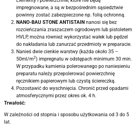
Elementy i powierzchnie, które nie będą
impregnowane, a są w bezpośrednim sąsiedztwie
powinny zostać zabezpieczone np. folią ochronną.
NANO-BAU STONE ANTISTAIN
nanosi się bez
rozcieńczania zraszaczem ogrodowym lub pistoletem
HVLP, można również wykorzystać wałek lub pędzel
do nakładania lub zanurzać przedmioty w preparacie.
Nanieś dwie cienkie warstwy (każda około 35 –
2
50ml/m
) impregnatu w odstępach minimum 30 min.
W przypadku kamienia polerowanego po naniesieniu
preparatu należy przepolerować powierzchnię
ręcznikiem papierowym lub czystą ściereczką.
Pozostawić do wyschnięcia. Chronić przed opadami
atmosferycznymi przez okres ok. 4 h.
Trwałość:
W zależności od stopnia i sposobu użytkowania od 3 do 5
lat.