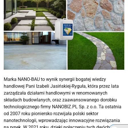
Marka NANO-BAU to wynik synergii bogatej wiedzy
handlowej Pani Izabeli Jasińskiej-Ryguła, która przez lata
zarządzała działami handlowymi w renomowanych
składach budowlanych, oraz zaawansowanego dorobku
technologicznego firmy NANOBIZ.PL Sp. z o.o. Ta ostatnia
od 2007 roku pioniersko rozwijała polski sektor
nanotechnologii, wprowadzając innowacyjne rozwiązania
na rynek. W 2021 roku, dzięki połączeniu tych dwóch