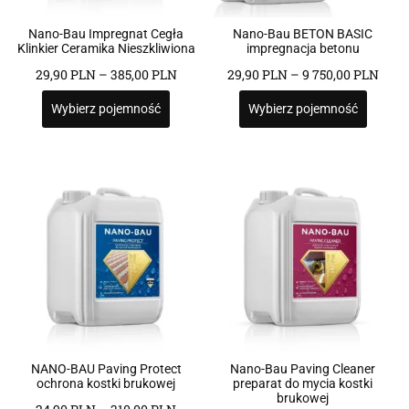
Nano-Bau Impregnat Cegła
Nano-Bau BETON BASIC
Klinkier Ceramika Nieszkliwiona
impregnacja betonu
29,90
PLN
–
385,00
PLN
29,90
PLN
–
9 750,00
PLN
Wybierz pojemność
Wybierz pojemność
NANO-BAU Paving Protect
Nano-Bau Paving Cleaner
ochrona kostki brukowej
preparat do mycia kostki
brukowej