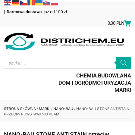
|
Darmowa dostawa
już od 100 zł
0,00
PLN
CHEMIA BUDOWLANA
DOM I OGRÓD
MOTORYZACJA
MARKI
STRONA GŁÓWNA
/
MARKI
/
NANO-BAU
/ NANO-BAU STONE ANTISTAIN
PRZECIW POWSTAWANIU PLAM
NANO-BAU STONE ANTISTAIN przeciw