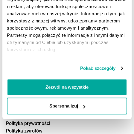
i reklam, aby oferować funkcje społecznościowe i
analizować ruch w naszej witrynie. Informacje o tym, jak
korzystasz z naszej witryny, udostępniamy partnerom
społecznościowym, reklamowym i analitycznym.
Partnerzy mogą połączyć te informacje z innymi danymi
otrzymanymi od Ciebie lub uzyskanymi podczas
NanoTex płyn do impregnacji
NanoTex Środek przeciw
korzystania z ich usług.
markiz i parasoli
plamom do dywanów i
wykładzin
59,90
PLN
–
599,90
PLN
34,90
PLN
–
760,00
PLN
Pokaż szczegóły
Wybierz pojemność
Wybierz pojemność
Zezwól na wszystkie
Spersonalizuj
Regulamin sklepu
Polityka prywatności
Polityka zwrotów