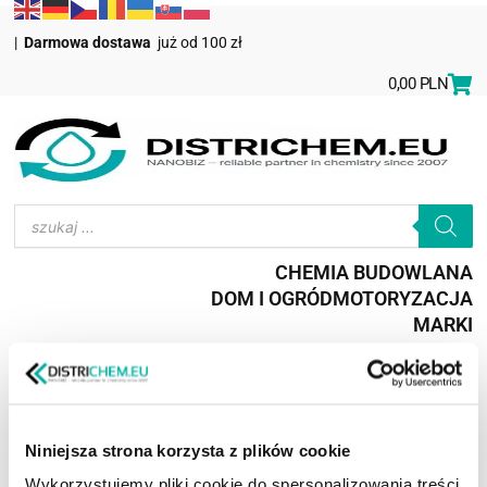
|
Darmowa dostawa
już od 100 zł
0,00
PLN
CHEMIA BUDOWLANA
DOM I OGRÓD
MOTORYZACJA
MARKI
Meble | Tapicerstwo
Niniejsza strona korzysta z plików cookie
Wykorzystujemy pliki cookie do spersonalizowania treści