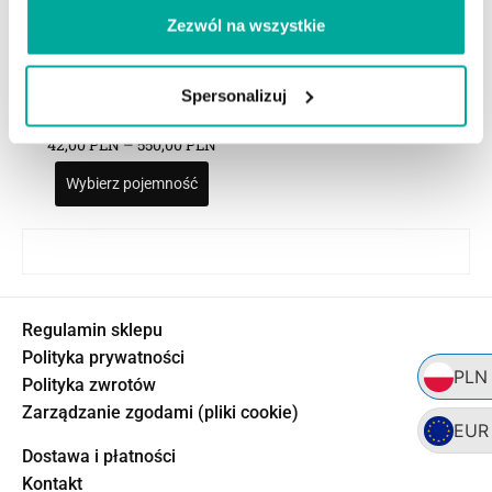
Zezwól na wszystkie
Spersonalizuj
NANOSTONE GRANIT ŁUPANY
Impregnat do granitu łupanego
42,00
PLN
–
550,00
PLN
Wybierz pojemność
Regulamin sklepu
Polityka prywatności
PLN
Polityka zwrotów
Zarządzanie zgodami (pliki cookie)
EUR
Dostawa i płatności
Kontakt