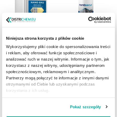
Niniejsza strona korzysta z plików cookie
NANO-BAU środek do
NANOSECUR Impregnacja
Wykorzystujemy pliki cookie do spersonalizowania treści
impregnacji granitu
łupka
płomieniowanego i łupanego
i reklam, aby oferować funkcje społecznościowe i
29,00
PLN
–
890,00
PLN
45,90
PLN
–
499,90
PLN
analizować ruch w naszej witrynie. Informacje o tym, jak
Wybierz pojemność
korzystasz z naszej witryny, udostępniamy partnerom
Wybierz pojemność
społecznościowym, reklamowym i analitycznym.
Partnerzy mogą połączyć te informacje z innymi danymi
otrzymanymi od Ciebie lub uzyskanymi podczas
korzystania z ich usług.
Pokaż szczegóły